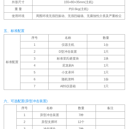
外形尺寸
155×80×35mm(主机)
重 量
约0.6kg(主机)
使用环境
周围环境无强烈振动、无强烈磁场、无腐蚀性介质及严重粉尘
五、标准配置
序号
名称
数量
1
仪器主机
1台
2
D型冲击装置
1只
3
标准里氏硬度块
1块
标准配置
4
尼龙刷A
1只
5
小支承环
1只
6
随机资料
1份
7
ABS仪器箱
1只
六、可选配置(异型冲击装置)
序号
名称
数量
备注
1
异型冲击装置
7种
2
异型支撑环
12个
3
冲击球头
2种