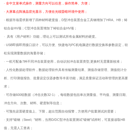
· 全中文菜单式操作，测量方向可以任意，操作简单、方便；
· 大屏幕点阵液晶背光显示，方便在光线昏暗环境中使用；
· 根据市场需求新增了四种材料硬度值，D型冲击装置合金工具钢增加了HRA、HB；铸
铝合金HV项；C型冲击装置增加了铸铝合金HV项；
· 具有《用户材料》功能，理论上可以测试所有金属材料的硬度。
· USB即插即用接口设计，可以方便、快捷地与PC机电脑进行数据交换和参数设定，轻
松实现测量数据的海量存储；
· 一机可配备7种不同冲击装置使用，自动识别冲击装置类型,更换时无需重新校准；
· 人性化数据处理软件，数据处理软件具有传输测量结果、测值存储管理、测值统计分
析、打印测值报告、批量设定仪器参数等丰富功能，满足质量保证活动和管理的更高要
求；
· 可存储600组数据（冲击次数32-1），每组数据包括单次测量值、平均值、测量日期、
冲击方向、次数、材料、硬度制等信息；
· 可预先设置硬度值上、下限，超出范围自动报警，方便用户批量测试的需要；
· 支持"锻钢（Steel）"材料，当用D/DC型冲击装置测试"锻钢"试样时，可直接读取HB
值，无需人工查表；