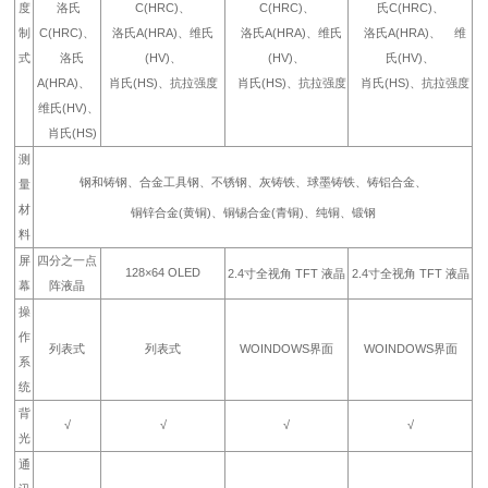
度
洛氏
C(HRC)、
C(HRC)、
氏C(HRC)、
制
C(HRC)、
洛氏A(HRA)、维氏
洛氏A(HRA)、维氏
洛氏A(HRA)、 维
式
洛氏
(HV)、
(HV)、
氏(HV)、
A(HRA)、
肖氏(HS)、抗拉强度
肖氏(HS)、抗拉强度
肖氏(HS)、抗拉强度
维氏(HV)、
肖氏(HS)
测
钢和铸钢、合金工具钢、不锈钢、灰铸铁、球墨铸铁、铸铝合金、
量
材
铜锌合金(黄铜)、铜锡合金(青铜)、纯铜、锻钢
料
屏
四分之一点
128×64 OLED
2.4寸全视角 TFT 液晶
2.4寸全视角 TFT 液晶
幕
阵液晶
操
作
列表式
列表式
WOINDOWS界面
WOINDOWS界面
系
统
背
√
√
√
√
光
通