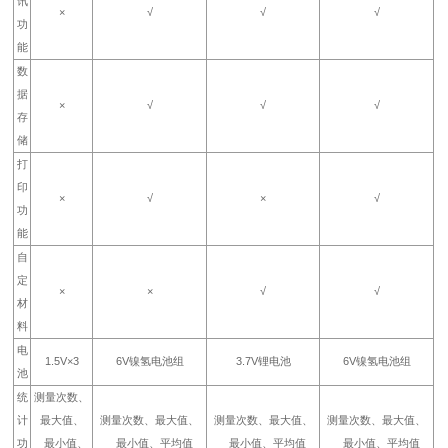
讯
×
√
√
√
功
能
数
据
×
√
√
√
存
储
打
印
×
√
×
√
功
能
自
定
×
×
√
√
材
料
电
1.5V×3
6V镍氢电池组
3.7V锂电池
6V镍氢电池组
池
统
测量次数、
计
最大值、
测量次数、最大值、
测量次数、最大值、
测量次数、最大值、
功
最小值、
最小值、平均值
最小值、平均值
最小值、平均值