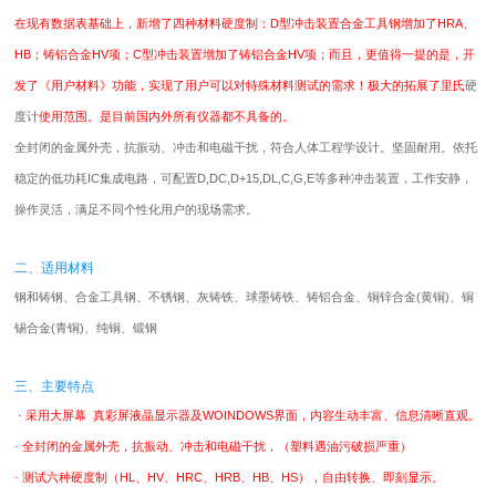
在现有数据表基础上，新增了四种材料硬度制：D型冲击装置合金工具钢增加了HRA、
HB；铸铝合金HV项；C型冲击装置增加了铸铝合金HV项；而且，更值得一提的是，开
发了《用户材料》功能，实现了用户可以对特殊材料测试的需求！极大的拓展了里氏
硬
度计
使用范围。是目前国内外所有仪器都不具备的。
全封闭的金属外壳，抗振动、冲击和电磁干扰，符合人体工程学设计。坚固耐用。依托
稳定的低功耗IC集成电路，可配置D,DC,D+15,DL,C,G,E等多种冲击装置，工作安静，
操作灵活，满足不同个性化用户的现场需求。
二、适用材料
钢和铸钢、合金工具钢、不锈钢、灰铸铁、球墨铸铁、铸铝合金、铜锌合金(黄铜)、铜
锡合金(青铜)、纯铜、锻钢
三、主要特点
· 采用大屏幕 真彩屏液晶显示器及WOINDOWS界面，内容生动丰富、信息清晰直观。
· 全封闭的金属外壳，抗振动、冲击和电磁干扰，（塑料遇油污破损严重）
· 测试六种硬度制（HL、HV、HRC、HRB、HB、HS），自由转换、即刻显示。