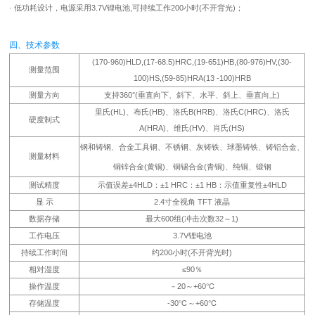
· 低功耗设计，电源采用3.7V锂电池,可持续工作200小时(不开背光)；
四、技术参数
(170-960)HLD,(17-68.5)HRC,(19-651)HB,(80-976)HV,(30-
测量范围
100)HS,(59-85)HRA(13 -100)HRB
测量方向
支持360°(垂直向下、斜下、水平、斜上、垂直向上)
里氏(HL)、布氏(HB)、洛氏B(HRB)、洛氏C(HRC)、洛氏
硬度制式
A(HRA)、维氏(HV)、肖氏(HS)
钢和铸钢、合金工具钢、不锈钢、灰铸铁、球墨铸铁、铸铝合金、
测量材料
铜锌合金(黄铜)、铜锡合金(青铜)、纯铜、锻钢
测试精度
示值误差±4HLD：±1 HRC：±1 HB：示值重复性±4HLD
显 示
2.4寸全视角 TFT 液晶
数据存储
最大600组(冲击次数32～1)
工作电压
3.7V锂电池
持续工作时间
约200小时(不开背光时)
相对湿度
≤90％
操作温度
－20～+60℃
存储温度
-30℃～+60℃