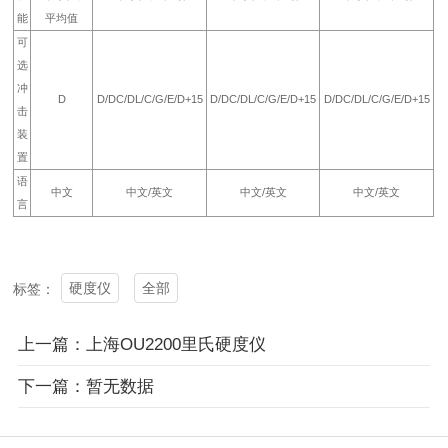
能
平均值
可
选
冲
D
D/DC/DL/C/G/E/D+15
D/DC/DL/C/G/E/D+15
D/DC/DL/C/G/E/D+15
击
装
置
语
中文
中文/英文
中文/英文
中文/英文
言
硬度仪
全部
标签：
上一篇：上海OU2200里氏硬度仪
下一篇：暂无数据