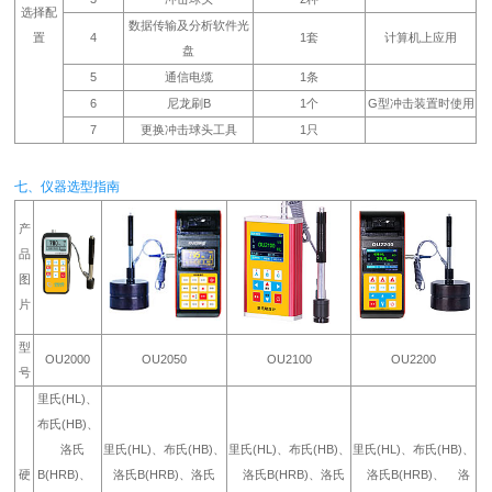
选择配
数据传输及分析软件光
置
4
1套
计算机上应用
盘
5
通信电缆
1条
6
尼龙刷B
1个
G型冲击装置时使用
7
更换冲击球头工具
1只
七、仪器选型指南
产
品
图
片
型
OU2000
OU2050
OU2100
OU2200
号
里氏(HL)、
布氏(HB)、
洛氏
里氏(HL)、布氏(HB)、
里氏(HL)、布氏(HB)、
里氏(HL)、布氏(HB)、
硬
B(HRB)、
洛氏B(HRB)、洛氏
洛氏B(HRB)、洛氏
洛氏B(HRB)、 洛