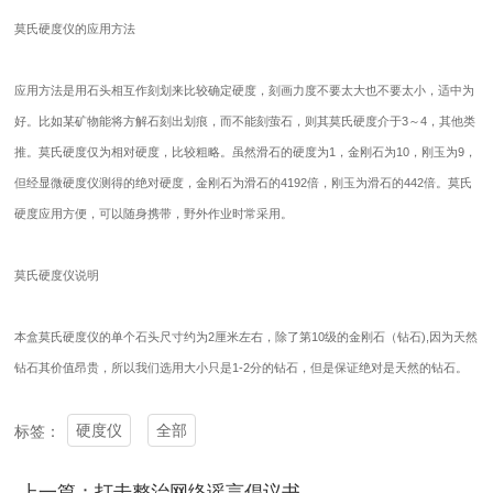
莫氏硬度仪的应用方法
应用方法是用石头相互作刻划来比较确定硬度，刻画力度不要太大也不要太小，适中为
好。比如某矿物能将方解石刻出划痕，而不能刻萤石，则其莫氏硬度介于3～4，其他类
推。莫氏硬度仅为相对硬度，比较粗略。虽然滑石的硬度为1，金刚石为10，刚玉为9，
但经显微硬度仪测得的绝对硬度，金刚石为滑石的4192倍，刚玉为滑石的442倍。莫氏
硬度应用方便，可以随身携带，野外作业时常采用。
莫氏硬度仪说明
本盒莫氏硬度仪的单个石头尺寸约为2厘米左右，除了第10级的金刚石（钻石),因为天然
钻石其价值昂贵，所以我们选用大小只是1-2分的钻石，但是保证绝对是天然的钻石。
硬度仪
全部
标签：
上一篇：打击整治网络谣言倡议书