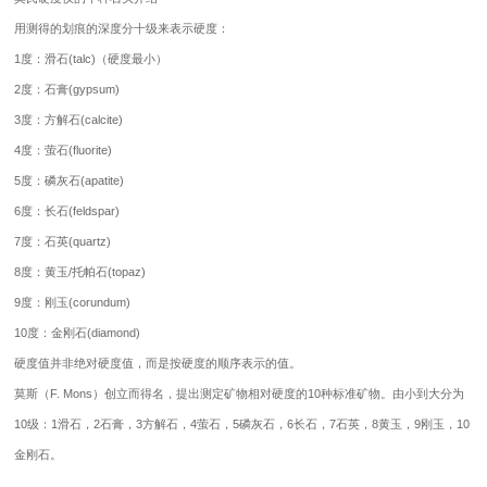
用测得的划痕的深度分十级来表示硬度：
1度：滑石(talc)（硬度最小）
2度：石膏(gypsum)
3度：方解石(calcite)
4度：萤石(fluorite)
5度：磷灰石(apatite)
6度：长石(feldspar)
7度：石英(quartz)
8度：黄玉/托帕石(topaz)
9度：刚玉(corundum)
10度：金刚石(diamond)
硬度值并非绝对硬度值，而是按硬度的顺序表示的值。
莫斯（F. Mons）创立而得名，提出测定矿物相对硬度的10种标准矿物。由小到大分为
10级：1滑石，2石膏，3方解石，4萤石，5磷灰石，6长石，7石英，8黄玉，9刚玉，10
金刚石。