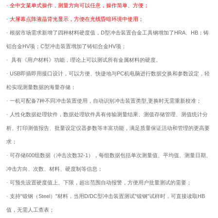
· 全中文菜单式操作，测量方向可以任意，操作简单、方便；
· 大屏幕点阵液晶背光显示，方便在光线昏暗环境中使用；
· 根据市场需求新增了四种材料硬度值，D型冲击装置合金工具钢增加了HRA、HB；铸
铝合金HV项；C型冲击装置增加了铸铝合金HV项；
· 具有《用户材料》功能，理论上可以测试所有金属材料的硬度。
· USB即插即用接口设计，可以方便、快捷地与PC机电脑进行数据交换和参数设定，轻
松实现测量数据的海量存储；
· 一机可配备7种不同冲击装置使用，自动识别冲击装置类型,更换时无需重新校准；
· 人性化数据处理软件，数据处理软件具有传输测量结果、测值存储管理、测值统计分
析、打印测值报告、批量设定仪器参数等丰富功能，满足质量保证活动和管理的更高要
求；
· 可存储600组数据（冲击次数32-1），每组数据包括单次测量值、平均值、测量日期、
冲击方向、次数、材料、硬度制等信息；
· 可预先设置硬度值上、下限，超出范围自动报警，方便用户批量测试的需要；
· 支持"锻钢（Steel）"材料，当用D/DC型冲击装置测试"锻钢"试样时，可直接读取HB
值，无需人工查表；