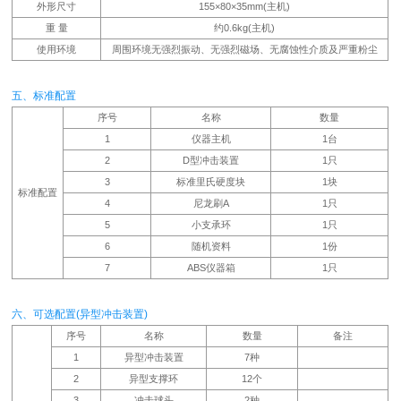
外形尺寸
155×80×35mm(主机)
重 量
约0.6kg(主机)
使用环境
周围环境无强烈振动、无强烈磁场、无腐蚀性介质及严重粉尘
五、标准配置
序号
名称
数量
1
仪器主机
1台
2
D型冲击装置
1只
3
标准里氏硬度块
1块
标准配置
4
尼龙刷A
1只
5
小支承环
1只
6
随机资料
1份
7
ABS仪器箱
1只
六、可选配置(异型冲击装置)
序号
名称
数量
备注
1
异型冲击装置
7种
2
异型支撑环
12个
3
冲击球头
2种