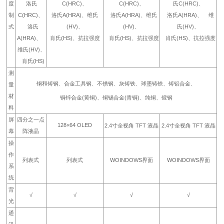
度
洛氏
C(HRC)、
C(HRC)、
氏C(HRC)、
制
C(HRC)、
洛氏A(HRA)、维氏
洛氏A(HRA)、维氏
洛氏A(HRA)、 维
式
洛氏
(HV)、
(HV)、
氏(HV)、
A(HRA)、
肖氏(HS)、抗拉强度
肖氏(HS)、抗拉强度
肖氏(HS)、抗拉强度
维氏(HV)、
肖氏(HS)
测
钢和铸钢、合金工具钢、不锈钢、灰铸铁、球墨铸铁、铸铝合金、
量
材
铜锌合金(黄铜)、铜锡合金(青铜)、纯铜、锻钢
料
屏
四分之一点
128×64 OLED
2.4寸全视角 TFT 液晶
2.4寸全视角 TFT 液晶
幕
阵液晶
操
作
列表式
列表式
WOINDOWS界面
WOINDOWS界面
系
统
背
√
√
√
√
光
通