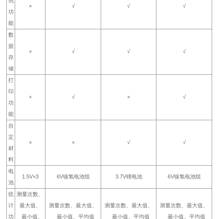
讯
×
√
√
√
功
能
数
据
×
√
√
√
存
储
打
印
×
√
×
√
功
能
自
定
×
×
√
√
材
料
电
1.5V×3
6V镍氢电池组
3.7V锂电池
6V镍氢电池组
池
统
测量次数、
计
最大值、
测量次数、最大值、
测量次数、最大值、
测量次数、最大值、
功
最小值、
最小值、平均值
最小值、平均值
最小值、平均值