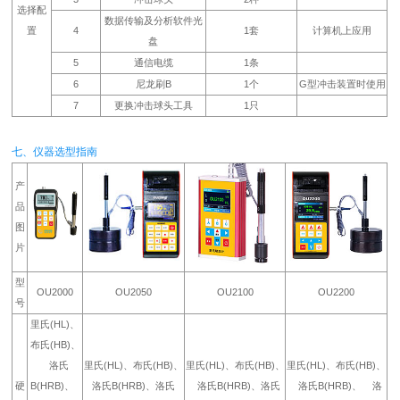
选择配
数据传输及分析软件光
置
4
1套
计算机上应用
盘
5
通信电缆
1条
6
尼龙刷B
1个
G型冲击装置时使用
7
更换冲击球头工具
1只
七、仪器选型指南
产
品
图
片
型
OU2000
OU2050
OU2100
OU2200
号
里氏(HL)、
布氏(HB)、
洛氏
里氏(HL)、布氏(HB)、
里氏(HL)、布氏(HB)、
里氏(HL)、布氏(HB)、
硬
B(HRB)、
洛氏B(HRB)、洛氏
洛氏B(HRB)、洛氏
洛氏B(HRB)、 洛