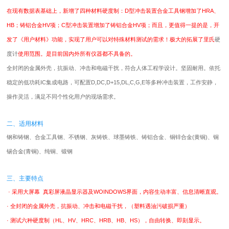
在现有数据表基础上，新增了四种材料硬度制：D型冲击装置合金工具钢增加了HRA、
HB；铸铝合金HV项；C型冲击装置增加了铸铝合金HV项；而且，更值得一提的是，开
发了《用户材料》功能，实现了用户可以对特殊材料测试的需求！极大的拓展了里氏
硬
度计
使用范围。是目前国内外所有仪器都不具备的。
全封闭的金属外壳，抗振动、冲击和电磁干扰，符合人体工程学设计。坚固耐用。依托
稳定的低功耗IC集成电路，可配置D,DC,D+15,DL,C,G,E等多种冲击装置，工作安静，
操作灵活，满足不同个性化用户的现场需求。
二、适用材料
钢和铸钢、合金工具钢、不锈钢、灰铸铁、球墨铸铁、铸铝合金、铜锌合金(黄铜)、铜
锡合金(青铜)、纯铜、锻钢
三、主要特点
· 采用大屏幕 真彩屏液晶显示器及WOINDOWS界面，内容生动丰富、信息清晰直观。
· 全封闭的金属外壳，抗振动、冲击和电磁干扰，（塑料遇油污破损严重）
· 测试六种硬度制（HL、HV、HRC、HRB、HB、HS），自由转换、即刻显示。