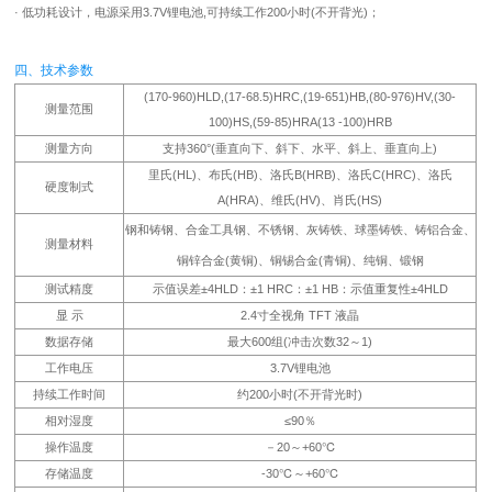
· 低功耗设计，电源采用3.7V锂电池,可持续工作200小时(不开背光)；
四、技术参数
(170-960)HLD,(17-68.5)HRC,(19-651)HB,(80-976)HV,(30-
测量范围
100)HS,(59-85)HRA(13 -100)HRB
测量方向
支持360°(垂直向下、斜下、水平、斜上、垂直向上)
里氏(HL)、布氏(HB)、洛氏B(HRB)、洛氏C(HRC)、洛氏
硬度制式
A(HRA)、维氏(HV)、肖氏(HS)
钢和铸钢、合金工具钢、不锈钢、灰铸铁、球墨铸铁、铸铝合金、
测量材料
铜锌合金(黄铜)、铜锡合金(青铜)、纯铜、锻钢
测试精度
示值误差±4HLD：±1 HRC：±1 HB：示值重复性±4HLD
显 示
2.4寸全视角 TFT 液晶
数据存储
最大600组(冲击次数32～1)
工作电压
3.7V锂电池
持续工作时间
约200小时(不开背光时)
相对湿度
≤90％
操作温度
－20～+60℃
存储温度
-30℃～+60℃