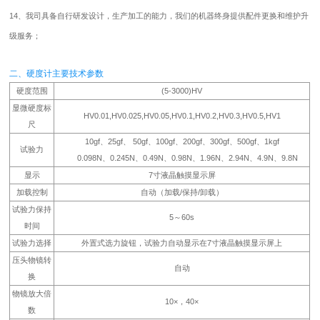
14、我司具备自行研发设计，生产加工的能力，我们的机器终身提供配件更换和维护升
级服务；
二、硬度计主要技术参数
硬度范围
(5-3000)HV
显微硬度标
HV0.01,HV0.025,HV0.05,HV0.1,HV0.2,HV0.3,HV0.5,HV1
尺
10gf、25gf、 50gf、100gf、200gf、300gf、500gf、1kgf
试验力
0.098N、0.245N、0.49N、0.98N、1.96N、2.94N、4.9N、9.8N
显示
7寸液晶触摸显示屏
加载控制
自动（加载/保持/卸载）
试验力保持
5～60s
时间
试验力选择
外置式选力旋钮，试验力自动显示在7寸液晶触摸显示屏上
压头物镜转
自动
换
物镜放大倍
10×，40×
数