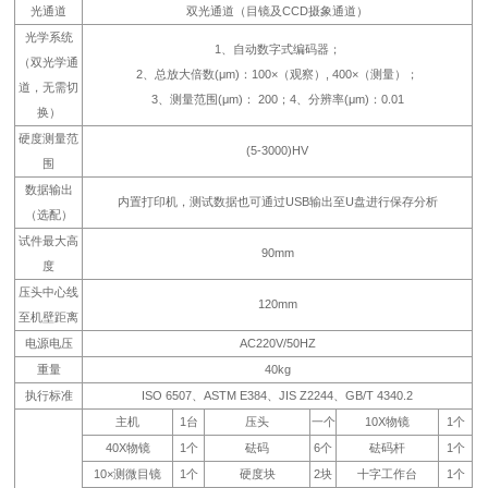
光通道
双光通道（目镜及CCD摄象通道）
光学系统
1、自动数字式编码器；
（双光学通
2、总放大倍数(μm)：100×（观察）, 400×（测量）；
道，无需切
3、测量范围(μm)： 200；4、分辨率(μm)：0.01
换）
硬度测量范
(5-3000)HV
围
数据输出
内置打印机，测试数据也可通过USB输出至U盘进行保存分析
（选配）
试件最大高
90mm
度
压头中心线
120mm
至机壁距离
电源电压
AC220V/50HZ
重量
40kg
执行标准
ISO 6507、ASTM E384、JIS Z2244、GB/T 4340.2
主机
1台
压头
一个
10X物镜
1个
40X物镜
1个
砝码
6个
砝码杆
1个
10×测微目镜
1个
硬度块
2块
十字工作台
1个