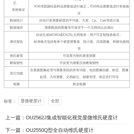
正、
可对球面圆柱面样品测量值进行修正；可对样品测量值进行有效验
有效验证
证
数据统计
自动计算测量硬度的平均值、方差、Cp、 Cpk等统计值
数据储存
测量数据和图像等可保存于一个文档供以后调出
自动生成WORD或EXCEL文档报表；用户可定制报表格式；
测试报告
标准格式包括每单个硬度测量值、统计值、压痕图像、和硬化曲线
等
努氏硬度
可设置为努氏硬度测量
断裂韧性
可设置为测量压痕断裂韧性
含显微图像处理与测量系统的所有功能，包括图像拍摄、标定、图像
其它功能
处理、几何测量、文档标注、相册管理、和定倍打印等
电脑
商业电脑
显微硬度计
全部
标签：
上一篇：OU2562J集成智能化视觉显微维氏硬度计
下一篇：OU2550Q型全自动维氏硬度计