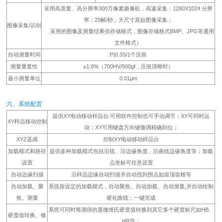
采用高质量、高分辨率300万像素摄像机，高速采集：1280X1024 分辨
率：25帧/秒，大尺寸原始图像采集；
图像采集/识别
采用的图像及测量结果供存储格式，图像存储格式BMP、JPG等通用
文件格式）
自动测量时间
约0.3S/1个压痕
测量重复性
±1.0%（700HV/500gf，压痕清晰时）
最小测量单位
0.01μm
六、系统配置
提供XY电动移动样品台:可用软件控制也可手动调节；XY可同时运
XY样品移动控制
动；XY可用键盘方向键微调精确到位；
XYZ遥感
控制XY电动移动样品台
加载模式和路径
提供多种加载模式包括沿线、沿边缘角度、沿曲线边缘角度等；加载
设置
点坐标可任意设置
自动边缘扫描
沿样品边缘自动扫描并自动找到拐点如齿顶齿根等
自动加载、聚
系统按设定的加载模式，自动聚焦、自动加载、自动测量,并自动绘制
焦、测量
硬化曲线；一键完成
系统可同时将测得的显微维氏硬度值转换到其它多个硬度标尺如HB、
硬度值转换、修
HR等；