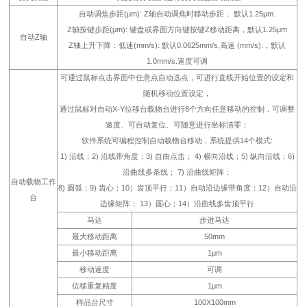
自动调焦步距(μm): Z轴自动调焦时移动步距， 默认1.25μm.
Z轴按键步距(μm): 键盘或界面方向键按键Z移动距离，默认1.25μm
自动Z轴
Z轴上升下降：低速(mm/s): 默认0.0625mm/s.高速 (mm/s):，默认
1.0mm/s.速度可调
可通过鼠标点击界面中任意点自动选点，可进行直线开始位置的设定和
随机移动位置设定，
通过鼠标对自动X-Y位移台载物台进行8个方向任意移动的控制，可调整
速度、可自动复位、可随意进行坐标清零；
软件系统可编程控制自动载物台移动，系统提供14个模式:
1) 沿线；2) 沿线带角度；3) 自由点击； 4) 横向沿线；5) 纵向沿线；6)
沿曲线多条线； 7) 沿曲线矩阵；
自动载物工作
8) 圆弧；9) 齿心；10）齿顶平行；11）自动沿边缘带角度；12）自动沿
台
边缘矩阵； 13）圆心；14）沿曲线多齿顶平行
马达
步进马达
最大移动距离
50mm
最小移动距离
1μm
移动速度
可调
位移重复精度
1μm
样品台尺寸
100X100mm