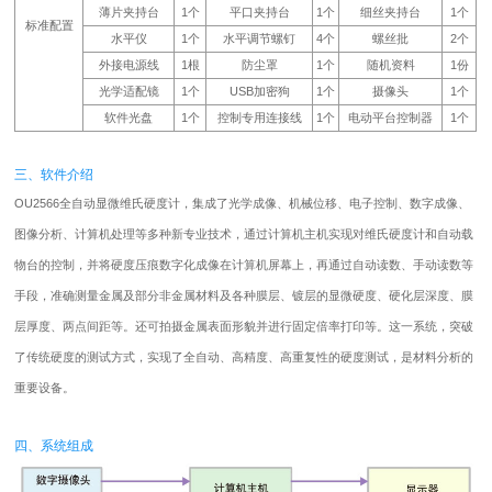
薄片夹持台
1个
平口夹持台
1个
细丝夹持台
1个
标准配置
水平仪
1个
水平调节螺钉
4个
螺丝批
2个
外接电源线
1根
防尘罩
1个
随机资料
1份
光学适配镜
1个
USB加密狗
1个
摄像头
1个
软件光盘
1个
控制专用连接线
1个
电动平台控制器
1个
三、软件介绍
OU2566全自动显微维氏硬度计，集成了光学成像、机械位移、电子控制、数字成像、
图像分析、计算机处理等多种新专业技术，通过计算机主机实现对维氏硬度计和自动载
物台的控制，并将硬度压痕数字化成像在计算机屏幕上，再通过自动读数、手动读数等
手段，准确测量金属及部分非金属材料及各种膜层、镀层的显微硬度、硬化层深度、膜
层厚度、两点间距等。还可拍摄金属表面形貌并进行固定倍率打印等。这一系统，突破
了传统硬度的测试方式，实现了全自动、高精度、高重复性的硬度测试，是材料分析的
重要设备。
四、系统组成