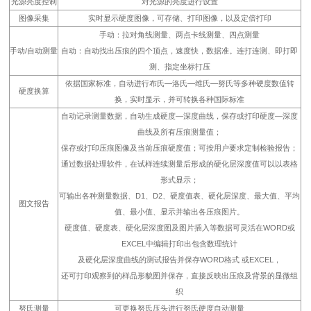
光源亮度控制
对光源的亮度进行设置
图像采集
实时显示硬度图像，可存储、打印图像，以及定倍打印
手动：拉对角线测量、两点卡线测量、四点测量
手动/自动测量
自动：自动找出压痕的四个顶点，速度快，数据准。连打连测、即打即
测、指定坐标打压
依据国家标准，自动进行布氏—洛氏—维氏—努氏等多种硬度数值转
硬度换算
换，实时显示，并可转换各种国际标准
自动记录测量数据，自动生成硬度—深度曲线，保存或打印硬度—深度
曲线及所有压痕测量值；
保存或打印压痕图像及当前压痕硬度值；可按用户要求定制检验报告；
通过数据处理软件，在试样连续测量后形成的硬化层深度值可以以表格
形式显示；
可输出各种测量数据、D1、D2、硬度值表、硬化层深度、最大值、平均
图文报告
值、最小值、显示并输出各压痕图片。
硬度值、硬度表、硬化层深度图及图片插入等数据可灵活在WORD或
EXCEL中编辑打印出包含数理统计
及硬化层深度曲线的测试报告并保存WORD格式 或EXCEL，
还可打印观察到的样品形貌图并保存，直接反映出压痕及背景的显微组
织
努氏测量
可更换努氏压头进行努氏硬度自动测量