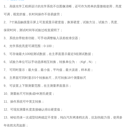
1、 高级光学工程师设计的光学系统不仅图像清晰，还可作为简单的显微镜使用，亮度
可调，视觉舒服，长时间操作不容易疲劳；
2、 7寸液晶触摸显示屏上可直观显示硬度值，换算硬度，试验方法，试验力，亮度、
保荷时间，测试时间等试验过程直观明了；
3、 系统自带校准功能，可手动调整输入误差校准仪器；
4、 光学系统亮度可调范围：0-100；
5、 可存储最大100组测试数据，在主界面显示最近5组测试数据；
6、 试验力单位可以手动选择相互转换，转换单位为：（Kgf，N）；
7、 可同时显示：最大值，最小值，平均值，最大误差，样本差；
8、 主界面可同时显示5个转换标尺，共可转换18个测量标尺
9、 可设置上下限测量范围，在主测量界面显示；
10、测量标尺可转换成HK努氏硬度；
11、操作系统可中英文转换；
12、可现实测量长度直接确认得出硬度值；
13、铸铝壳体一次成型结构稳定不变形，纯白汽车烤漆档次高，抗划伤能力强，使用多
年依然光亮如新；